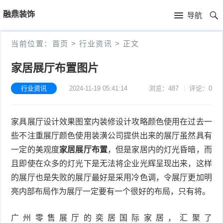
首
融鼎装饰
导航
页
首
当前位置：
首页
>
行业资讯
>
正文
页
公
家居展厅布置图片
司
行
行业资讯
2024-11-19 05:41:14
浏览：487
评论：0
简
业
产
家具展厅设计效果图室内装修设计攻略颜色使用在过去一
介
资
品
些不注重展厅颜色使用装潢公司提供出来的展厅虽然具有
讯
中
一定的美观度
家居展厅布置
，但是家居内的灯光昏暗，而
且即使在众多的灯光下是无法将企业光辉呈现出来，这样
心
的展厅也是失败的展厅最好是采用冷色调，令展厅更加明
亮内部布局作为展厅一定要有一个很好的布局，只有将。
广州零售展厅的奕居国际家居，汇聚了