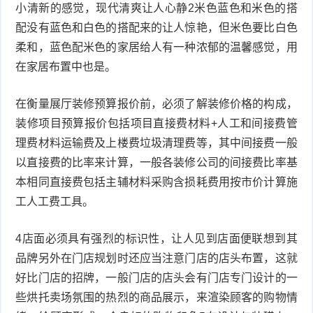
小清新的感觉，现代清爽让人心静2米色蓝色和米色的搭
配没有蓝色和白色的搭配来的让人惊艳，但米色要比白色
柔和，蓝色配米色的家居给人有一种浓郁的温馨感觉，用
在家居布置中也是。
在衡量展厅装修预算报价前，必须了解装修价格的构成，
装修项目预算报价包括项目直接费材料+人工和间接费管
理费材料运输费及上楼费垃圾清理费等，其中间接费一般
以直接费的比率来计算，一般各装修公司的间接费比率基
本相同直接费包括主辅材料采购含损耗费用按市价计算施
工人工费工具。
4店面必须具有强烈的标识性，让人见到店面便联想到其
品牌另外在门店规划时还应当注意门店的店头布置，这就
好比门店的招牌，一般门店的店头会有门店专门设计的一
些烘托卖场氛围的热烈的商品展示，来渲染顾客的购物情