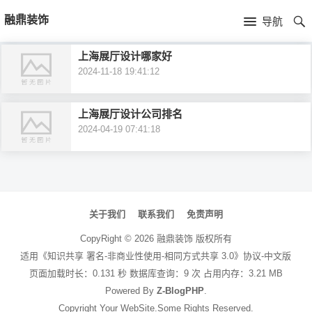
首
融鼎装饰
导航
页
首
上海展厅设计哪家好
2024-11-18 19:41:12
页
公
司
行
上海展厅设计公司排名
2024-04-19 07:41:18
简
业
产
介
资
品
文
讯
中
章
关于我们
联系我们
免责声明
导
心
CopyRight ©
2026
融鼎装饰
版权所有
航
适用《知识共享 署名-非商业性使用-相同方式共享 3.0》协议-中文版
页面加载时长：0.131 秒 数据库查询：9 次 占用内存：3.21 MB
Powered By
Z-BlogPHP
.
Copyright Your WebSite.Some Rights Reserved.