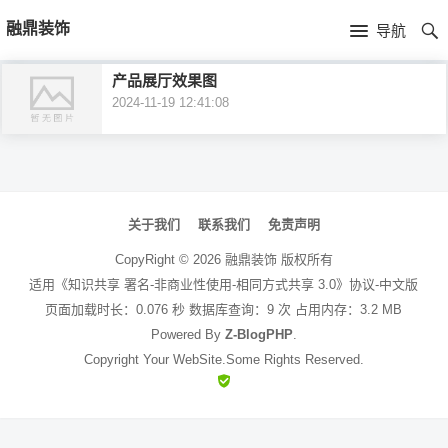
首
融鼎装饰
导航
页
首
产品展厅效果图
2024-11-19 12:41:08
页
公
司
行
文
简
业
产
章
关于我们
联系我们
免责声明
介
导
资
品
CopyRight ©
2026
融鼎装饰
版权所有
航
适用《知识共享 署名-非商业性使用-相同方式共享 3.0》协议-中文版
讯
中
页面加载时长：0.076 秒 数据库查询：9 次 占用内存：3.2 MB
Powered By
Z-BlogPHP
.
心
Copyright Your WebSite.Some Rights Reserved.